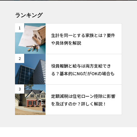
と選択肢
ランキング
1
生計を同一とする家族とは？要件
や具体例を解説
2
役員報酬と給与は両方支給でき
る？基本的にNGだがOKの場合も
3
定額減税は住宅ローン控除に影響
を及ぼすのか？詳しく解説！