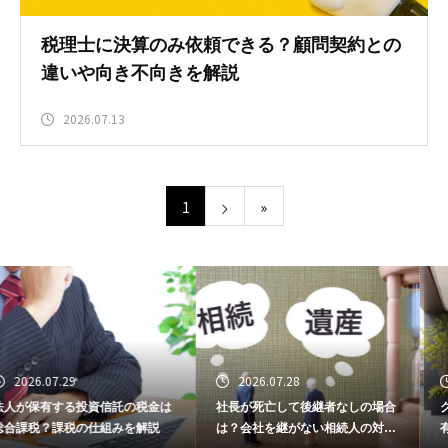
税理士に決算のみ依頼できる？顧問契約との
違いや向き不向きを解説
2026.07.13
1
»
2026.07.28
2026.07.27
社長が死亡して後継者なしの場合
グループ通算制度は不動産法人に
は？会社を継がない相続人の対応
有効？税理士がわかりやすく解説