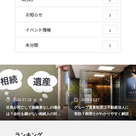
お知らせ
1
イベント情報
1
未分類
1
2026.07.28
2026.07.27
社長が死亡して後継者なしの場合
グループ通算制度は不動産法人に
は？会社を継がない相続人の対応
有効？税理士がわかりやすく解説
と選択肢
ランキング