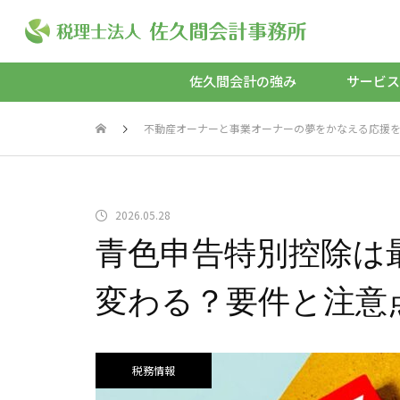
佐久間会計の強み
サービス
不動産オーナーと事業オーナーの夢をかなえる応援をするOw
会計をクラウ
経理を丸ごと依頼したい
Ｘ化したい
バックオフィスアウトソーシ
クラウド会計
2026.05.28
ング
クオフィスD
青色申告特別控除は
変わる？要件と注意
不動産に強い税理士と付き合
確定申告をし
いたい
不動産投資家のためのキャッ
駆け込み確定
税務情報
シュフロー税務顧問
主プラン