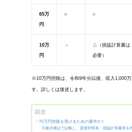
65万
○
○
円
10万
－
△（損益計算書は
円
必要）
※10万円控除は、令和9年分以後、収入1,00
す。詳しくは後述します。
目次
・75万円控除を受けるための要件3つ
①複式簿記で記帳し、貸借対照表・損益計算書等を