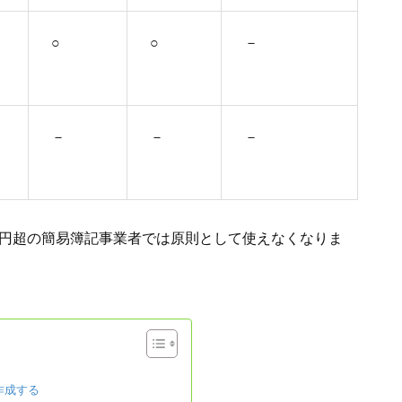
○
○
－
－
－
－
0万円超の簡易簿記事業者では原則として使えなくなりま
作成する