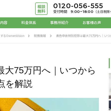
0120-056-555
相談
無料
受付時間
9:00~18:00
（⼟⽇祝除
内容
料金体系
事務所紹介
お客様の声
nersVision
税務情報
青色申告特別控除は最大75万円へ｜い
ド化したい、Ｄ
税理⼠を変更したい
会社を設立し
導入支援、バッ
税務顧問サービス、セカンド
会社設立支援
Ｘ化支援
オピニオン
ンニング
最大75万円へ｜いつから
点を解説
資金繰経営計
たい
相続・贈与をしたい
経営を改善し
申告、個人事業
相続贈与なんでも相談室
みらい会計サ