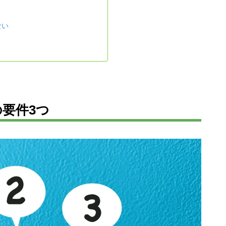
ない
の要件3つ