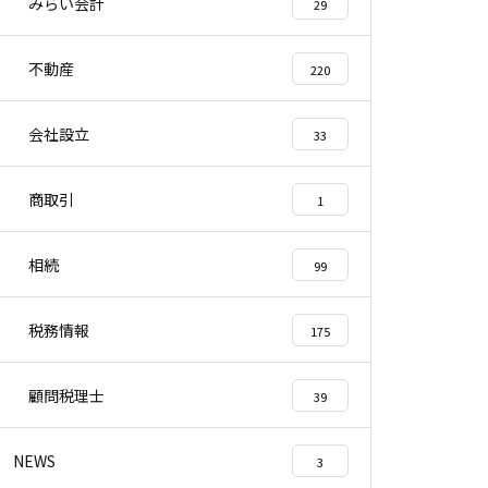
みらい会計
29
不動産
220
会社設立
33
商取引
1
相続
99
税務情報
175
顧問税理士
39
NEWS
3