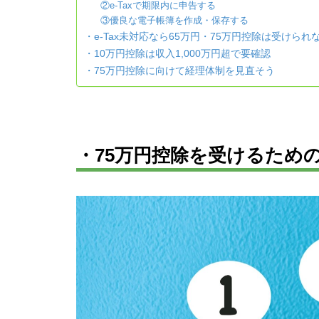
②e-Taxで期限内に申告する
③優良な電子帳簿を作成・保存する
・e-Tax未対応なら65万円・75万円控除は受けられ
・10万円控除は収入1,000万円超で要確認
・75万円控除に向けて経理体制を見直そう
・75万円控除を受けるため