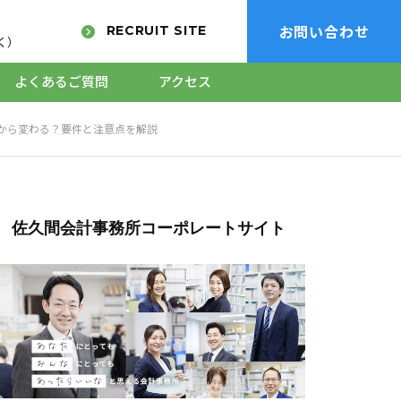
お問い合わせ
RECRUIT SITE
く）
よくあるご質問
アクセス
つから変わる？要件と注意点を解説
資金繰りを良くしたい、融資
たい
を受けたい
、創業融資プラ
キャッシュフロー改善、資金
佐久間会計事務所コーポレートサイト
調達支援
画を作りたい、
事業承継をしたい、会社を売
たい
りたい
ービス
事業承継・Ｍ＆Ａコンサルテ
ィング