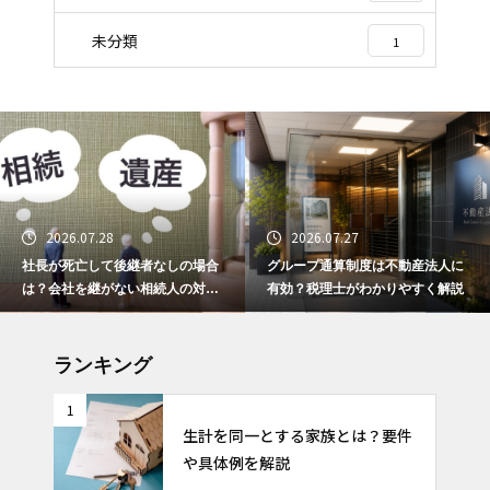
未分類
1
2026.07.28
2026.07.27
社長が死亡して後継者なしの場合
グループ通算制度は不動産法人に
は？会社を継がない相続人の対応
有効？税理士がわかりやすく解説
と選択肢
ランキング
1
生計を同一とする家族とは？要件
や具体例を解説