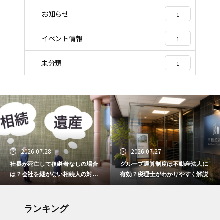
お知らせ
1
イベント情報
1
未分類
1
2026.07.28
2026.07.27
社長が死亡して後継者なしの場合
グループ通算制度は不動産法人に
は？会社を継がない相続人の対応
有効？税理士がわかりやすく解説
と選択肢
ランキング