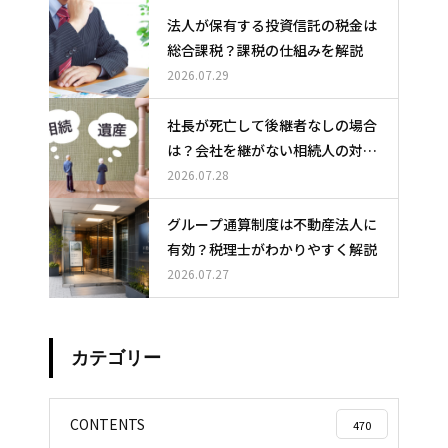
法人が保有する投資信託の税金は
総合課税？課税の仕組みを解説
2026.07.29
社長が死亡して後継者なしの場合
は？会社を継がない相続人の対応
と選択肢
2026.07.28
グループ通算制度は不動産法人に
有効？税理士がわかりやすく解説
2026.07.27
カテゴリー
CONTENTS
470