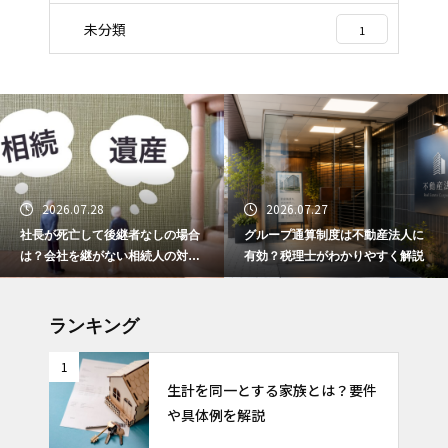
未分類
1
2026.07.28
2026.07.27
社長が死亡して後継者なしの場合
グループ通算制度は不動産法人に
は？会社を継がない相続人の対応
有効？税理士がわかりやすく解説
と選択肢
ランキング
1
生計を同一とする家族とは？要件
や具体例を解説