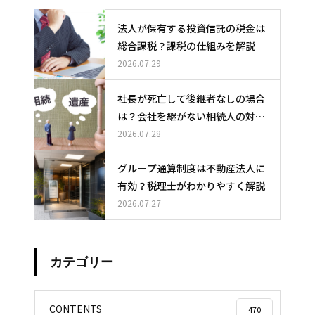
法人が保有する投資信託の税金は
総合課税？課税の仕組みを解説
2026.07.29
社長が死亡して後継者なしの場合
は？会社を継がない相続人の対応
と選択肢
2026.07.28
グループ通算制度は不動産法人に
有効？税理士がわかりやすく解説
2026.07.27
カテゴリー
CONTENTS
470