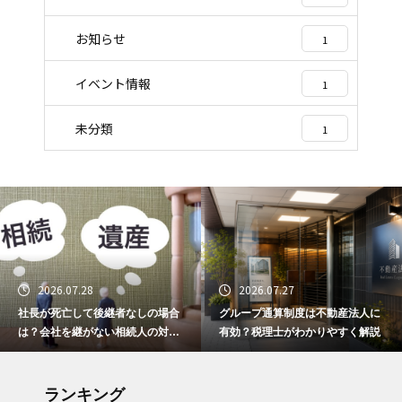
お知らせ
1
イベント情報
1
未分類
1
2026.07.28
2026.07.27
社長が死亡して後継者なしの場合
グループ通算制度は不動産法人に
は？会社を継がない相続人の対応
有効？税理士がわかりやすく解説
と選択肢
ランキング