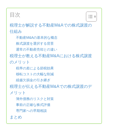
目次
税理士が解説する不動産M&Aでの株式譲渡の
仕組み
不動産M&Aの基本的な概念
株式譲渡を選択する背景
通常の不動産売却との違い
税理士が教える不動産M&Aにおける株式譲渡
のメリット
税率の差による節税効果
移転コストの大幅な削減
繰越欠損金の引き継ぎ
税理士が伝える不動産M&Aでの株式譲渡のデ
メリット
簿外債務のリスクと対策
事前の正確な株式評価
専門家への早期相談
まとめ